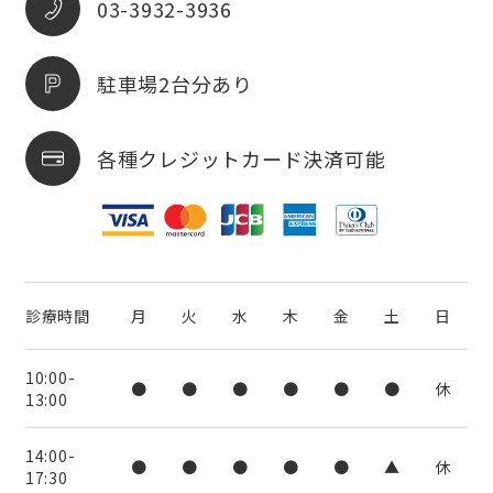
03-3932-3936
駐車場2台分あり
各種クレジットカード決済可能
診療時間
月
火
水
木
金
土
日
10:00-
●
●
●
●
●
●
休
13:00
14:00-
●
●
●
●
●
▲
休
17:30